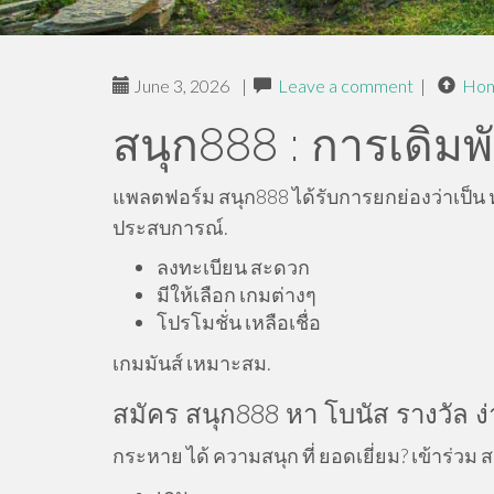
June 3, 2026
|
Leave a comment
|
Ho
สนุก888 : การเดิมพั
แพลตฟอร์ม สนุก888 ได้รับการยกย่องว่าเป็น ห
ประสบการณ์.
ลงทะเบียน สะดวก
มีให้เลือก เกมต่างๆ
โปรโมชั่น เหลือเชื่อ
เกมมันส์ เหมาะสม.
สมัคร สนุก888 หา โบนัส รางวัล ง่
กระหาย ได้ ความสนุก ที่ ยอดเยี่ยม? เข้าร่วม สน