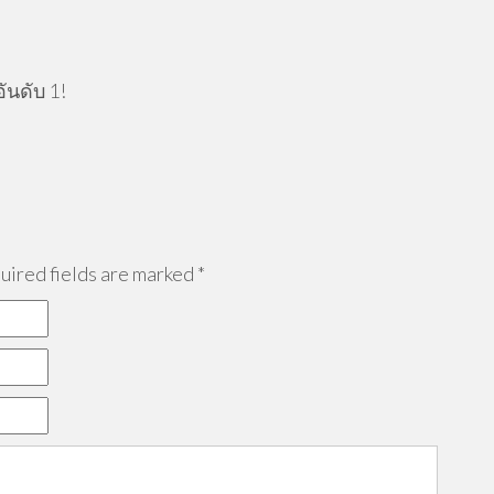
ันดับ 1!
ired fields are marked
*