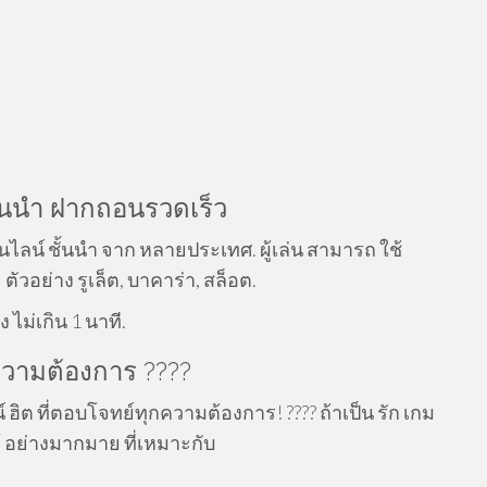
้นนำ ฝากถอนรวดเร็ว
ไลน์ ชั้นนำ จาก หลายประเทศ. ผู้เล่น สามารถ ใช้
ตัวอย่าง รูเล็ต, บาคาร่า, สล็อต.
ง ไม่เกิน 1 นาที.
กความต้องการ ????
์ ฮิต ที่ตอบโจทย์ทุกความต้องการ! ???? ถ้าเป็น รัก เกม
ว้ อย่างมากมาย ที่เหมาะกับ