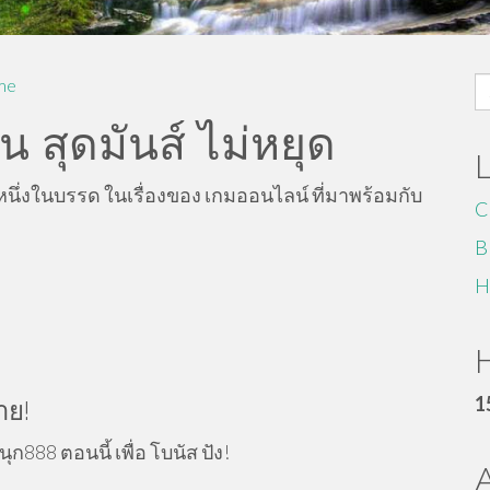
S
me
fo
น สุดมันส์ ไม่หยุด
นึ่งในบรรด ในเรื่องของ เกมออนไลน์ ที่มาพร้อมกับ
C
B
H
H
1
าย!
ุก888 ตอนนี้ เพื่อ โบนัส ปัง!